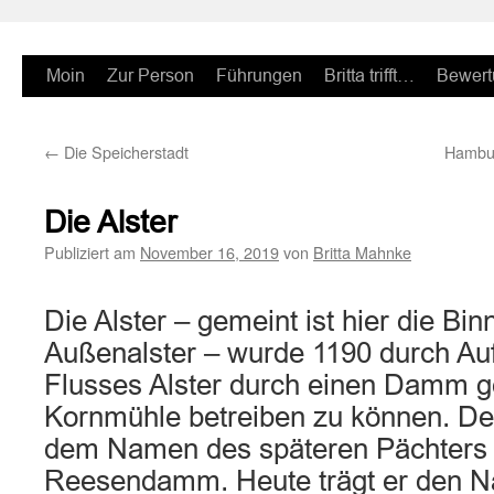
Zum
Moin
Zur Person
Führungen
Britta trifft…
Bewert
Inhalt
←
Die Speicherstadt
Hambur
springen
Die Alster
Publiziert am
November 16, 2019
von
Britta Mahnke
Die Alster – gemeint ist hier die Bi
Außenalster – wurde 1190 durch Au
Flusses Alster durch einen Damm g
Kornmühle betreiben zu können. De
dem Namen des späteren Pächter
Reesendamm. Heute trägt er den N