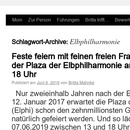
Zum
Moin
Zur Person
Führungen
Britta trifft…
Bewert
Inhalt
Elbphilharmonie
Schlagwort-Archive:
springen
Feste feiern mit feinen freien F
der Plaza der Elbphilharmonie 
18 Uhr
Publiziert am
Juni 6, 2019
von
Britta Mahnke
Nur zweieinhalb Jahren nach der E
12. Januar 2017 erwartet die Plaza
(Elphi) schon den zehnmillionsten 
natürlich gefeiert werden. Und so lä
07.06.2019 zwischen 13 und 18 U