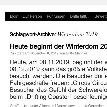
Zum
Moin
Zur Person
Führungen
Britta trifft…
Bewert
Inhalt
Winterdom 2019
Schlagwort-Archive:
springen
Heute beginnt der Winterdom 2
Publiziert am
November 8, 2019
von
Britta Mahnke
Heute, am 08.11.2019, beginnt der
08.12.2019 kann das größte Volksf
besucht werden. Die Besucher dürfe
Fahrgeschäfte freuen: „Circus Circus
Besucher das Gefühl der Schwerelos
beim „Drifting Coaster“ beschleun
Veröffentlicht unter
Allgemein
|
Verschlagwortet mit
Winterdom 