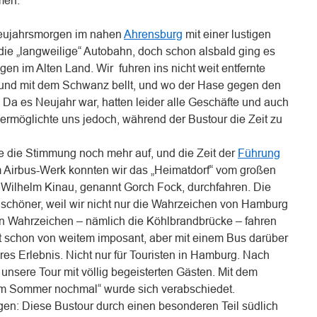
men.
Neujahrsmorgen im nahen
Ahrensburg
mit einer lustigen
die „langweilige“ Autobahn, doch schon alsbald ging es
gen im Alten Land. Wir fuhren ins nicht weit entfernte
Hund mit dem Schwanz bellt, und wo der Hase gegen den
r. Da es Neujahr war, hatten leider alle Geschäfte und auch
ermöglichte uns jedoch, während der Bustour die Zeit zu
te die Stimmung noch mehr auf, und die Zeit der
Führung
m Airbus-Werk konnten wir das „Heimatdorf“ vom großen
n Wilhelm Kinau, genannt Gorch Fock, durchfahren. Die
 schöner, weil wir nicht nur die Wahrzeichen von Hamburg
n Wahrzeichen – nämlich die Köhlbrandbrücke – fahren
st schon von weitem imposant, aber mit einem Bus darüber
es Erlebnis. Nicht nur für Touristen in Hamburg. Nach
nsere Tour mit völlig begeisterten Gästen. Mit dem
m Sommer nochmal“ wurde sich verabschiedet.
en: Diese Bustour durch einen besonderen Teil südlich