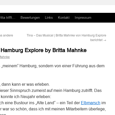
itta trifft…
Bewertungen
Links
Kontakt
Impressum
as andere
Tina – Das Musical | Britta Mahnke von Hamburg Explore
berichtet
→
– Hamburg Explore by Britta Mahnke
 Mahnke
s „meinem“ Hamburg, sondern von einer Führung aus dem
, dann kann er was erleben.
ieser Sinnspruch zumeist auf mein Hamburg zutrifft. Das
 konnte ich Neujahr erleben:
h eine Bustour ins „Alte Land“ – ein Teil der
Elbmarsch
im
war so schön, dass ich mit meinen Mitarbeitern überlege,