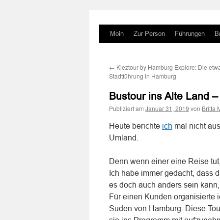
Zum
Moin
Zur Person
Führungen
Br
Inhalt
←
Kieztour by Hamburg Explore: Die etw
springen
Stadtführung in Hamburg
Bustour ins Alte Land 
Publiziert am
Januar 31, 2019
von
Britta
Heute berichte
ich
mal nicht au
Umland.
Denn wenn einer eine Reise tut
Ich habe immer gedacht, dass d
es doch auch anders sein kann,
Für einen Kunden organisierte ic
Süden von Hamburg. Diese Tour 