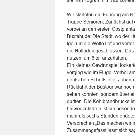
sie ins Programm mit aufzuneh
Wir starteten die Führung am 
Truppe Senioren. Zunächst auf 
vorbei an den ersten Obstplanta
Buxtehude: Die Stadt, wo der 
Igel um die Wette lief und verlo
die Hofläden geschlossen. Das 
nutzen, um öfter anzuhalten.
Ein kleines Gewinnspiel locker
verging wie im Fluge. Vorbei a
deutschen Schriftsteller Johan
Rückfahrt der Bustour war noch
sehen konnten, sondern über ei
durften. Die Köhlbrandbrücke i
hinwegzufahren ist ein besonder
mehr als sechs Stunden endete u
Versprechen „Das machen wir i
Zusammengefasst lässt sich sag