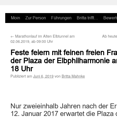
Zum
Moin
Zur Person
Führungen
Britta trifft…
Bewert
Inhalt
←
Marathonlauf im Alten Elbtunnel am
Ab heut
springen
02.06.2019, ab 09:00 Uhr
Feste feiern mit feinen freien F
der Plaza der Elbphilharmonie 
18 Uhr
Publiziert am
Juni 6, 2019
von
Britta Mahnke
Nur zweieinhalb Jahren nach der Er
12. Januar 2017 erwartet die Plaza